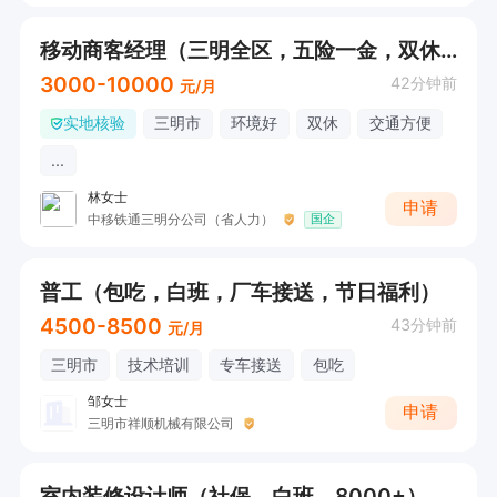
移动商客经理（三明全区，五险一金，双休，白班）
3000-10000
42分钟前
元/月
实地核验
三明市
环境好
双休
交通方便
...
林女士
申请
中移铁通三明分公司（省人力）
国企
普工（包吃，白班，厂车接送，节日福利）
4500-8500
43分钟前
元/月
三明市
技术培训
专车接送
包吃
邹女士
申请
三明市祥顺机械有限公司
室内装修设计师（社保，白班，8000+）