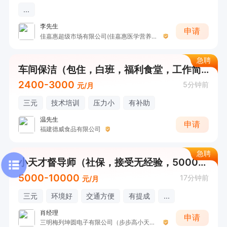
...
李先生
申请
佳嘉惠超级市场有限公司(佳嘉惠医学营养中心)
急聘
车间保洁（包住，白班，福利食堂，工作简单轻松）
2400-3000
5分钟前
元/月
三元
技术培训
压力小
有补助
温先生
申请
福建德威食品有限公司
急聘
小天才督导师（社保，接受无经验，5000+）
5000-10000
17分钟前
元/月
三元
环境好
交通方便
有提成
...
肖经理
申请
三明梅列坤圆电子有限公司（步步高小天才）