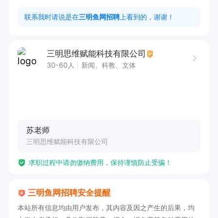
会，还有明确的晋升路线，如从助教老师可逐步晋
联系我时请说是在
三明鱼网招聘
上看到的，谢谢！
升为主讲老师、金牌老师、教学主管，直至执行校
长。

三明思维赋能科技有限公司
6、优秀员工可参与股权分红。

30-60人
新闻、科教、文体
1、公司提供精准客户资 ，电话或微信邀约客户来
公司面谈。

2、有一颗做销售，想賺钱的上进心

3、45岁以下，电话销售经验优先
苏老师
三明思维赋能科技有限公司
求职过程中请勿缴纳费用，保持谨慎防止受骗！
三明鱼网招聘安全提醒
本站所有信息均由用户发布，其内容及因之产生的后果，均