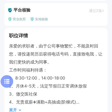
平台核验
通过2项
营业执照
实地核验
职位详情
亲爱的求职者，由于公司事物繁忙，不能及时回
您，请投递简历后获得电话号码，直接致电我，让
我们更快的成为同事。

工作时间福利待遇：

1、8:30-12:00，14:00-18:00

2、月休4-5天，法定节假日正常调休放假

3、缴交医社保

4、无责底薪➕满勤+高抽成(阶梯式)

展开
5、培训与发展：提供免费岗前培训和外出学习机