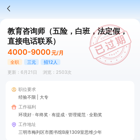
教育咨询师（五险，白班，法定假，
直接电话联系）
4000-9000
元/月
全职
三元
招12人
更新：6月21日
浏览：2503次
职位要求
经验不限
大专
工作福利
环境好
年终奖
有提成
管理规范
全勤奖
工作地址
三明市梅列区市图书馆B座1309室思维少年