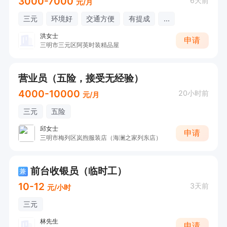
3000-7000
6天前
元/月
三元
环境好
交通方便
有提成
...
洪女士
申请
三明市三元区阿英时装精品屋
营业员（五险，接受无经验）
4000-10000
20小时前
元/月
三元
五险
邱女士
申请
三明市梅列区岚煦服装店（海澜之家列东店）
前台收银员（临时工）
兼
10-12
3天前
元/小时
三元
林先生
申请