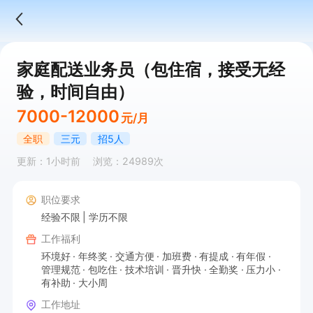
家庭配送业务员（包住宿，接受无经
验，时间自由）
7000-12000
元/月
全职
三元
招5人
更新：1小时前
浏览：24989次
职位要求
经验不限
学历不限
工作福利
环境好
年终奖
交通方便
加班费
有提成
有年假
管理规范
包吃住
技术培训
晋升快
全勤奖
压力小
有补助
大小周
工作地址