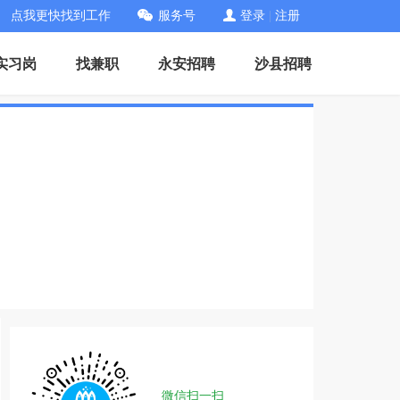
点我更快找到工作
服务号
登录
|
注册
实习岗
找兼职
永安招聘
沙县招聘
微信扫一扫